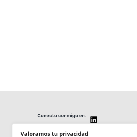
Conecta conmigo en:
Aviso Legal
Valoramos tu privacidad
Política de cookies